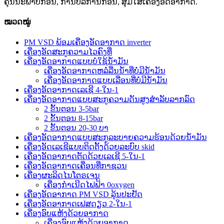
ຄຸນນະພາບກ່ອນ, ການບໍລິການກ່ອນ, ສຸມໃສ່ເຄື່ອງອັດອາກາດ.
ໝວດໝູ່
PM VSD ພ້ອມເຄື່ອງອັດອາກາດ inverter
ເຄື່ອງອັດສະກູຄວາມໄວຄົງທີ່
ເຄື່ອງອັດອາກາດແບບບໍ່ໃຊ້ນ້ຳມັນ
ເຄື່ອງອັດອາກາດຫລໍ່ລື່ນນ້ຳທີ່ບໍ່ມີນ້ຳມັນ
ເຄື່ອງອັດອາກາດແບບເລື່ອນທີ່ບໍ່ມີນ້ຳມັນ
ເຄື່ອງອັດອາກາດເລເຊີ 4-ໃນ-1
ເຄື່ອງອັດອາກາດແບບສະກູຄວາມດັນສູງສຳລັບລາກລົດ
2 ຂັ້ນຕອນ 3-5bar
2 ຂັ້ນຕອນ 8-15bar
2 ຂັ້ນຕອນ 20-30 ບາ
ເຄື່ອງອັດອາກາດແບບສະກູລະບາຍຄວາມຮ້ອນດ້ວຍນ້ຳມັນ
ເຄື່ອງອັດເລເຊີແບບຕິດຕັ້ງດ້ວຍລະບົບ skid
ເຄື່ອງອັດອາກາດຕັດດ້ວຍເລເຊີ 5-ໃນ-1
ເຄື່ອງອັດອາກາດເຄື່ອນທີ່ກາຊວນ
ເຄື່ອງຜະລິດໄນໂຕຣເຈນ
ເຄື່ອງກຳເນີດໄຟຟ້າ 0oxygen
ເຄື່ອງອັດອາກາດ PM VSD ລຸ້ນປະຢັດ
ເຄື່ອງອັດອາກາດເຟສດຽວ 2-ໃນ-1
ເຄື່ອງອົບແຫ້ງດ້ວຍອາກາດ
ເຄື່ອງອົບແຫ້ງດ້ວຍອາກາດ