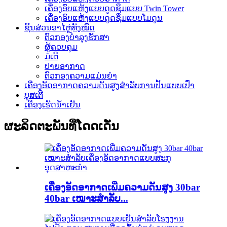
ເຄື່ອງອົບແຫ້ງແບບດູດຊຶມແບບ Twin Tower
ເຄື່ອງອົບແຫ້ງແບບດູດຊຶມແບບໂມດູນ
ຊິ້ນສ່ວນອາໄຫຼ່ທັງໝົດ
ຕົວກອງບຳລຸງຮັກສາ
ຜູ້ຄວບຄຸມ
ມໍເຕີ
ປາຍອາກາດ
ຕົວກອງຄວາມແມ່ນຍໍາ
ເຄື່ອງອັດອາກາດຄວາມດັນສູງສຳລັບການປັ້ນແບບເປົ່າ
ບູສເຕີ
ເຄື່ອງເຮັດນ້ຳເຢັນ
ຜະລິດຕະພັນທີ່ໂດດເດັ່ນ
ເຄື່ອງອັດອາກາດເພີ່ມຄວາມດັນສູງ 30bar
40bar ເໝາະສຳລັບ...