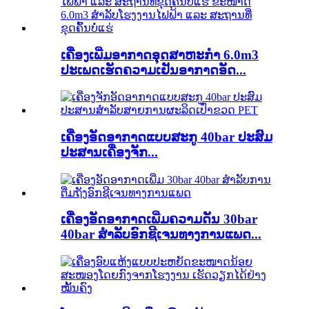
ເຄື່ອງເພີ່ມອາກາດອຸດສາຫະກຳ 6.0m3
ປະເພດເຮັດຄວາມເຢັນອາກາດອັດ...
ເຄື່ອງອັດອາກາດແບບສະກູ 40bar ປະສົມ
ປະສານເຄື່ອງຈັກ...
ເຄື່ອງອັດອາກາດເພີ່ມຄວາມດັນ 30bar
40bar ສຳລັບອົກຊີເຈນທາງການແພດ...