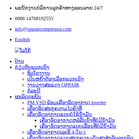
ພະນັກງານບໍລິການລູກຄ້າທາງອອນລາຍ 24/7
0086 14768192555
info@oppaircompressor.com
English
ບ້ານ
ກ່ຽວກັບພວກເຮົາ
ທົວໂຮງງານ
ເປັນຫຍັງຕ້ອງເລືອກພວກເຮົາ
ງານວາງສະແດງ OPPAIR
ກໍລະນີ
ຜະລິດຕະພັນ
PM VSD ພ້ອມເຄື່ອງອັດອາກາດ inverter
ເຄື່ອງອັດສະກູຄວາມໄວຄົງທີ່
ເຄື່ອງອັດອາກາດແບບບໍ່ໃຊ້ນ້ຳມັນ
ເຄື່ອງອັດອາກາດຫລໍ່ລື່ນນ້ຳທີ່ບໍ່ມີນ້ຳມັນ
ເຄື່ອງອັດອາກາດແບບເລື່ອນທີ່ບໍ່ມີນ້ຳມັນ
ເຄື່ອງອັດອາກາດເລເຊີ 4-ໃນ-1
ເຄື່ອງອັດອາກາດແບບສະກູຄວາມດັນສູງສຳລັບລາກລົດ