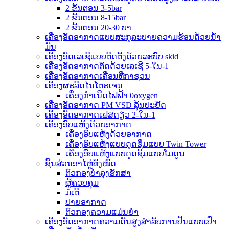
2 ຂັ້ນຕອນ 3-5bar
2 ຂັ້ນຕອນ 8-15bar
2 ຂັ້ນຕອນ 20-30 ບາ
ເຄື່ອງອັດອາກາດແບບສະກູລະບາຍຄວາມຮ້ອນດ້ວຍນ້ຳ
ມັນ
ເຄື່ອງອັດເລເຊີແບບຕິດຕັ້ງດ້ວຍລະບົບ skid
ເຄື່ອງອັດອາກາດຕັດດ້ວຍເລເຊີ 5-ໃນ-1
ເຄື່ອງອັດອາກາດເຄື່ອນທີ່ກາຊວນ
ເຄື່ອງຜະລິດໄນໂຕຣເຈນ
ເຄື່ອງກຳເນີດໄຟຟ້າ 0oxygen
ເຄື່ອງອັດອາກາດ PM VSD ລຸ້ນປະຢັດ
ເຄື່ອງອັດອາກາດເຟສດຽວ 2-ໃນ-1
ເຄື່ອງອົບແຫ້ງດ້ວຍອາກາດ
ເຄື່ອງອົບແຫ້ງດ້ວຍອາກາດ
ເຄື່ອງອົບແຫ້ງແບບດູດຊຶມແບບ Twin Tower
ເຄື່ອງອົບແຫ້ງແບບດູດຊຶມແບບໂມດູນ
ຊິ້ນສ່ວນອາໄຫຼ່ທັງໝົດ
ຕົວກອງບຳລຸງຮັກສາ
ຜູ້ຄວບຄຸມ
ມໍເຕີ
ປາຍອາກາດ
ຕົວກອງຄວາມແມ່ນຍໍາ
ເຄື່ອງອັດອາກາດຄວາມດັນສູງສຳລັບການປັ້ນແບບເປົ່າ