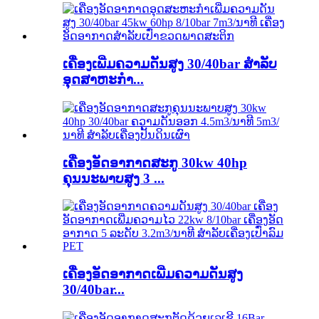
ເຄື່ອງເພີ່ມຄວາມດັນສູງ 30/40bar ສຳລັບ
ອຸດສາຫະກໍາ...
ເຄື່ອງອັດອາກາດສະກູ 30kw 40hp
ຄຸນນະພາບສູງ 3 ...
ເຄື່ອງອັດອາກາດເພີ່ມຄວາມດັນສູງ
30/40bar...