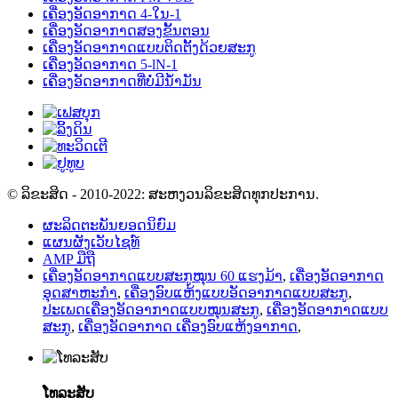
ເຄື່ອງອັດອາກາດ 4-ໃນ-1
ເຄື່ອງອັດອາກາດສອງຂັ້ນຕອນ
ເຄື່ອງອັດອາກາດແບບຕິດຕັ້ງດ້ວຍສະກູ
ເຄື່ອງອັດອາກາດ 5-lN-1
ເຄື່ອງອັດອາກາດທີ່ບໍ່ມີນ້ຳມັນ
© ລິຂະສິດ - 2010-2022: ສະຫງວນລິຂະສິດທຸກປະການ.
ຜະລິດຕະພັນຍອດນິຍົມ
ແຜນຜັງເວັບໄຊທ໌
AMP ມືຖື
ເຄື່ອງອັດອາກາດແບບສະກູໝຸນ 60 ແຮງມ້າ
,
ເຄື່ອງອັດອາກາດ
ອຸດສາຫະກຳ
,
ເຄື່ອງອົບແຫ້ງແບບອັດອາກາດແບບສະກູ
,
ປະເພດເຄື່ອງອັດອາກາດແບບໝຸນສະກູ
,
ເຄື່ອງອັດອາກາດແບບ
ສະກູ
,
ເຄື່ອງອັດອາກາດ ເຄື່ອງອົບແຫ້ງອາກາດ
,
ໂທລະສັບ