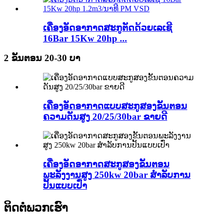
ເຄື່ອງອັດອາກາດສະກູຕັດດ້ວຍເລເຊີ
16Bar 15Kw 20hp ...
2 ຂັ້ນຕອນ 20-30 ບາ
ເຄື່ອງອັດອາກາດແບບສະກູສອງຂັ້ນຕອນ
ຄວາມດັນສູງ 20/25/30bar ຂາຍດີ
ເຄື່ອງອັດອາກາດສະກູສອງຂັ້ນຕອນ
ພະລັງງານສູງ 250kw 20bar ສຳລັບການ
ປັ້ນແບບເປົ່າ
ຕິດຕໍ່ພວກເຮົາ