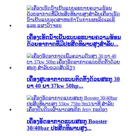
ເຄື່ອງເຮັດນ້ຳເຢັນແບບລະບາຍຄວາມຮ້ອນ
ດ້ວຍອາກາດທີ່ມີປະສິດທິພາບສູງສຳລັບ...
ເຄື່ອງສູບອາກາດແບບຕິດຕັ້ງດ້ວຍສະກູ 30
ບາ 40 ບາ 37kw 50hp...
ເຄື່ອງອັດອາກາດແບບສະກູ Booster
30/40bar ປະສິດທິພາບສູງ...