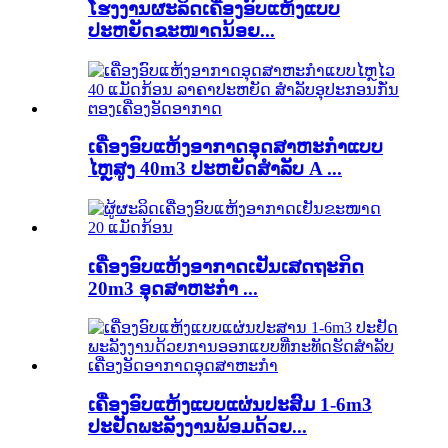
ໂຮງງານຜະລິດເຄື່ອງອົບແຫ້ງແບບ
ປະຫຍັດຂະໜາດນ້ອຍ...
ເຄື່ອງອົບແຫ້ງອາກາດອຸດສາຫະກໍາແບບ
ໄຫຼສູງ 40m3 ປະຫຍັດສໍາລັບ A ...
ເຄື່ອງອົບແຫ້ງອາກາດເຢັນເສດຖະກິດ
20m3 ອຸດສາຫະກໍາ ...
ເຄື່ອງອົບແຫ້ງແບບແຜ່ນປະສົມ 1-6m3
ປະຢັດພະລັງງານພ້ອມດ້ວຍ...