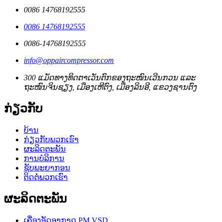
0086 14768192555
0086 14768192555
0086-14768192555
info@oppaircompressor.com
300 ແມັດທາງທິດຕາເວັນຕົກຂອງຖະໜົນເວີນກວນ ແລະ
ຖະໜົນຈິນຊຽງ, ເມືອງເຫີຕົງ, ເມືອງລິນອີ, ແຂວງຊານຕົງ
ກ່ຽວກັບ
ບ້ານ
ກ່ຽວກັບພວກເຮົາ
ຜະລິດຕະພັນ
ການບໍລິການ
ຊັບພະຍາກອນ
ຕິດຕໍ່ພວກເຮົາ
ຜະລິດຕະພັນ
ເຄື່ອງອັດອາກາດ PM VSD