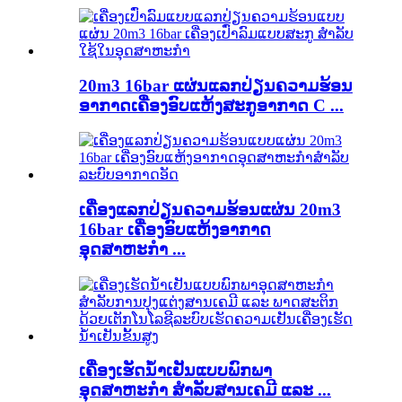
20m3 16bar ແຜ່ນແລກປ່ຽນຄວາມຮ້ອນ
ອາກາດເຄື່ອງອົບແຫ້ງສະກູອາກາດ C ...
ເຄື່ອງແລກປ່ຽນຄວາມຮ້ອນແຜ່ນ 20m3
16bar ເຄື່ອງອົບແຫ້ງອາກາດ
ອຸດສາຫະກຳ ...
ເຄື່ອງເຮັດນ້ຳເຢັນແບບພົກພາ
ອຸດສາຫະກຳ ສຳລັບສານເຄມີ ແລະ ...