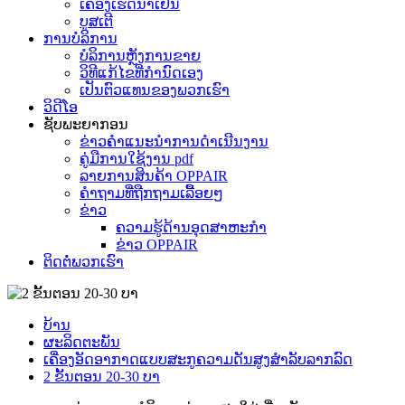
ເຄື່ອງເຮັດນ້ຳເຢັນ
ບູສເຕີ
ການບໍລິການ
ບໍລິການຫຼັງການຂາຍ
ວິທີແກ້ໄຂທີ່ກຳນົດເອງ
ເປັນຕົວແທນຂອງພວກເຮົາ
ວິດີໂອ
ຊັບພະຍາກອນ
ຂ່າວຄຳແນະນຳການດຳເນີນງານ
ຄູ່ມືການໃຊ້ງານ pdf
ລາຍການສິນຄ້າ OPPAIR
ຄຳຖາມທີ່ຖືກຖາມເລື້ອຍໆ
ຂ່າວ
ຄວາມຮູ້ດ້ານອຸດສາຫະກໍາ
ຂ່າວ OPPAIR
ຕິດຕໍ່ພວກເຮົາ
ບ້ານ
ຜະລິດຕະພັນ
ເຄື່ອງອັດອາກາດແບບສະກູຄວາມດັນສູງສຳລັບລາກລົດ
2 ຂັ້ນຕອນ 20-30 ບາ