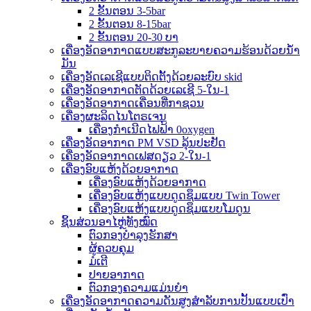
2 ຂັ້ນຕອນ 3-5bar
2 ຂັ້ນຕອນ 8-15bar
2 ຂັ້ນຕອນ 20-30 ບາ
ເຄື່ອງອັດອາກາດແບບສະກູລະບາຍຄວາມຮ້ອນດ້ວຍນ້ຳ
ມັນ
ເຄື່ອງອັດເລເຊີແບບຕິດຕັ້ງດ້ວຍລະບົບ skid
ເຄື່ອງອັດອາກາດຕັດດ້ວຍເລເຊີ 5-ໃນ-1
ເຄື່ອງອັດອາກາດເຄື່ອນທີ່ກາຊວນ
ເຄື່ອງຜະລິດໄນໂຕຣເຈນ
ເຄື່ອງກຳເນີດໄຟຟ້າ 0oxygen
ເຄື່ອງອັດອາກາດ PM VSD ລຸ້ນປະຢັດ
ເຄື່ອງອັດອາກາດເຟສດຽວ 2-ໃນ-1
ເຄື່ອງອົບແຫ້ງດ້ວຍອາກາດ
ເຄື່ອງອົບແຫ້ງດ້ວຍອາກາດ
ເຄື່ອງອົບແຫ້ງແບບດູດຊຶມແບບ Twin Tower
ເຄື່ອງອົບແຫ້ງແບບດູດຊຶມແບບໂມດູນ
ຊິ້ນສ່ວນອາໄຫຼ່ທັງໝົດ
ຕົວກອງບຳລຸງຮັກສາ
ຜູ້ຄວບຄຸມ
ມໍເຕີ
ປາຍອາກາດ
ຕົວກອງຄວາມແມ່ນຍໍາ
ເຄື່ອງອັດອາກາດຄວາມດັນສູງສຳລັບການປັ້ນແບບເປົ່າ