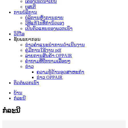
ເຄື່ອງເຮັດນ້ຳເຢັນ
ບູສເຕີ
ການບໍລິການ
ບໍລິການຫຼັງການຂາຍ
ວິທີແກ້ໄຂທີ່ກຳນົດເອງ
ເປັນຕົວແທນຂອງພວກເຮົາ
ວິດີໂອ
ຊັບພະຍາກອນ
ຂ່າວຄຳແນະນຳການດຳເນີນງານ
ຄູ່ມືການໃຊ້ງານ pdf
ລາຍການສິນຄ້າ OPPAIR
ຄຳຖາມທີ່ຖືກຖາມເລື້ອຍໆ
ຂ່າວ
ຄວາມຮູ້ດ້ານອຸດສາຫະກໍາ
ຂ່າວ OPPAIR
ຕິດຕໍ່ພວກເຮົາ
ບ້ານ
ກໍລະນີ
ກໍລະນີ