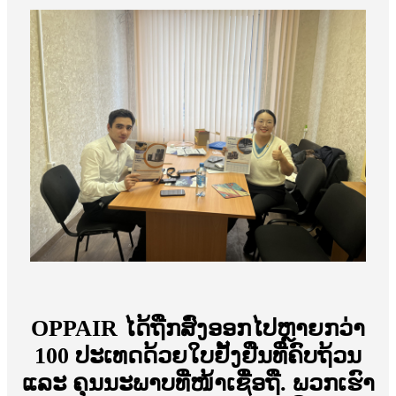
OPPAIR ໄດ້ຖືກສົ່ງອອກໄປຫຼາຍກວ່າ
100 ປະເທດດ້ວຍໃບຢັ້ງຢືນທີ່ຄົບຖ້ວນ
ແລະ ຄຸນນະພາບທີ່ໜ້າເຊື່ອຖື. ພວກເຮົາ