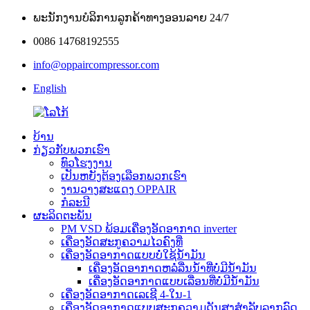
ພະນັກງານບໍລິການລູກຄ້າທາງອອນລາຍ 24/7
0086 14768192555
info@oppaircompressor.com
English
ບ້ານ
ກ່ຽວກັບພວກເຮົາ
ທົວໂຮງງານ
ເປັນຫຍັງຕ້ອງເລືອກພວກເຮົາ
ງານວາງສະແດງ OPPAIR
ກໍລະນີ
ຜະລິດຕະພັນ
PM VSD ພ້ອມເຄື່ອງອັດອາກາດ inverter
ເຄື່ອງອັດສະກູຄວາມໄວຄົງທີ່
ເຄື່ອງອັດອາກາດແບບບໍ່ໃຊ້ນ້ຳມັນ
ເຄື່ອງອັດອາກາດຫລໍ່ລື່ນນ້ຳທີ່ບໍ່ມີນ້ຳມັນ
ເຄື່ອງອັດອາກາດແບບເລື່ອນທີ່ບໍ່ມີນ້ຳມັນ
ເຄື່ອງອັດອາກາດເລເຊີ 4-ໃນ-1
ເຄື່ອງອັດອາກາດແບບສະກູຄວາມດັນສູງສຳລັບລາກລົດ