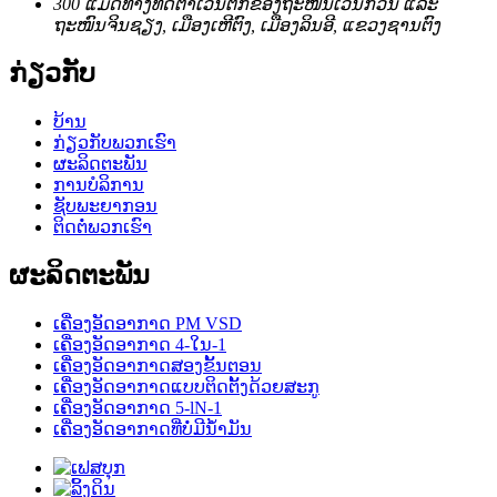
300 ແມັດທາງທິດຕາເວັນຕົກຂອງຖະໜົນເວີນກວນ ແລະ
ຖະໜົນຈິນຊຽງ, ເມືອງເຫີຕົງ, ເມືອງລິນອີ, ແຂວງຊານຕົງ
ກ່ຽວກັບ
ບ້ານ
ກ່ຽວກັບພວກເຮົາ
ຜະລິດຕະພັນ
ການບໍລິການ
ຊັບພະຍາກອນ
ຕິດຕໍ່ພວກເຮົາ
ຜະລິດຕະພັນ
ເຄື່ອງອັດອາກາດ PM VSD
ເຄື່ອງອັດອາກາດ 4-ໃນ-1
ເຄື່ອງອັດອາກາດສອງຂັ້ນຕອນ
ເຄື່ອງອັດອາກາດແບບຕິດຕັ້ງດ້ວຍສະກູ
ເຄື່ອງອັດອາກາດ 5-lN-1
ເຄື່ອງອັດອາກາດທີ່ບໍ່ມີນ້ຳມັນ