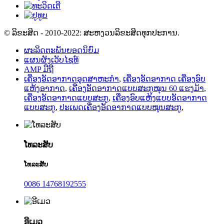
© ລິຂະສິດ - 2010-2022: ສະຫງວນລິຂະສິດທຸກປະການ.
ຜະລິດຕະພັນຍອດນິຍົມ
ແຜນຜັງເວັບໄຊທ໌
AMP ມືຖື
ເຄື່ອງອັດອາກາດອຸດສາຫະກຳ
,
ເຄື່ອງອັດອາກາດ ເຄື່ອງອົບ
ແຫ້ງອາກາດ
,
ເຄື່ອງອັດອາກາດແບບສະກູໝຸນ 60 ແຮງມ້າ
,
ເຄື່ອງອັດອາກາດແບບສະກູ
,
ເຄື່ອງອົບແຫ້ງແບບອັດອາກາດ
ແບບສະກູ
,
ປະເພດເຄື່ອງອັດອາກາດແບບໝຸນສະກູ
,
ໂທລະສັບ
ໂທລະສັບ
0086 14768192555
ອີເມວ