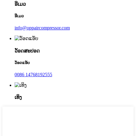
ອີເມວ
ອີເມວ
info@oppaircompressor.com
ວັອດສະປອດ
ວັອດແອັບ
0086 14768192555
ເທິງ