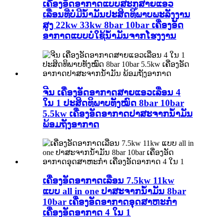
ເຄື່ອງອັດອາກາດແບບສະກູສາຍແອວ
ເລື່ອນທີ່ບໍ່ມີນ້ຳມັນປະສິດທິພາບພະລັງງານ
ສູງ 22kw 33kw 8bar 10bar ເຄື່ອງອັດ
ອາກາດແບບບໍ່ໃຊ້ນ້ຳມັນຈາກໂຮງງານ
ຈີນ ເຄື່ອງອັດອາກາດສາຍແອວເລື່ອນ 4
ໃນ 1 ປະສິດທິພາບທັງໝົດ 8bar 10bar
5.5kw ເຄື່ອງອັດອາກາດປາສະຈາກນ້ຳມັນ
ພ້ອມຖັງອາກາດ
ເຄື່ອງອັດອາກາດເລື່ອນ 7.5kw 11kw
ແບບ all in one ປາສະຈາກນ້ຳມັນ 8bar
10bar ເຄື່ອງອັດອາກາດອຸດສາຫະກຳ
ເຄື່ອງອັດອາກາດ 4 ໃນ 1