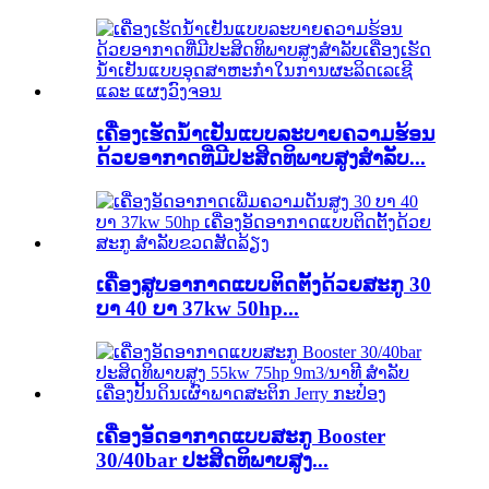
ເຄື່ອງເຮັດນ້ຳເຢັນແບບລະບາຍຄວາມຮ້ອນ
ດ້ວຍອາກາດທີ່ມີປະສິດທິພາບສູງສຳລັບ...
ເຄື່ອງສູບອາກາດແບບຕິດຕັ້ງດ້ວຍສະກູ 30
ບາ 40 ບາ 37kw 50hp...
ເຄື່ອງອັດອາກາດແບບສະກູ Booster
30/40bar ປະສິດທິພາບສູງ...