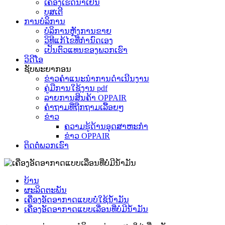
ເຄື່ອງເຮັດນ້ຳເຢັນ
ບູສເຕີ
ການບໍລິການ
ບໍລິການຫຼັງການຂາຍ
ວິທີແກ້ໄຂທີ່ກຳນົດເອງ
ເປັນຕົວແທນຂອງພວກເຮົາ
ວິດີໂອ
ຊັບພະຍາກອນ
ຂ່າວຄຳແນະນຳການດຳເນີນງານ
ຄູ່ມືການໃຊ້ງານ pdf
ລາຍການສິນຄ້າ OPPAIR
ຄຳຖາມທີ່ຖືກຖາມເລື້ອຍໆ
ຂ່າວ
ຄວາມຮູ້ດ້ານອຸດສາຫະກໍາ
ຂ່າວ OPPAIR
ຕິດຕໍ່ພວກເຮົາ
ບ້ານ
ຜະລິດຕະພັນ
ເຄື່ອງອັດອາກາດແບບບໍ່ໃຊ້ນ້ຳມັນ
ເຄື່ອງອັດອາກາດແບບເລື່ອນທີ່ບໍ່ມີນ້ຳມັນ