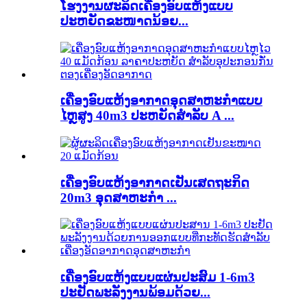
ໂຮງງານຜະລິດເຄື່ອງອົບແຫ້ງແບບ
ປະຫຍັດຂະໜາດນ້ອຍ...
ເຄື່ອງອົບແຫ້ງອາກາດອຸດສາຫະກໍາແບບ
ໄຫຼສູງ 40m3 ປະຫຍັດສໍາລັບ A ...
ເຄື່ອງອົບແຫ້ງອາກາດເຢັນເສດຖະກິດ
20m3 ອຸດສາຫະກໍາ ...
ເຄື່ອງອົບແຫ້ງແບບແຜ່ນປະສົມ 1-6m3
ປະຢັດພະລັງງານພ້ອມດ້ວຍ...