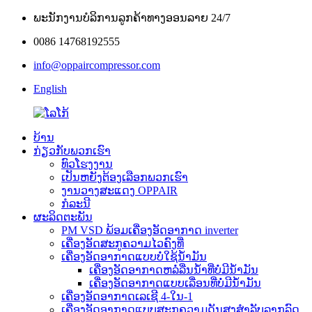
ພະນັກງານບໍລິການລູກຄ້າທາງອອນລາຍ 24/7
0086 14768192555
info@oppaircompressor.com
English
ບ້ານ
ກ່ຽວກັບພວກເຮົາ
ທົວໂຮງງານ
ເປັນຫຍັງຕ້ອງເລືອກພວກເຮົາ
ງານວາງສະແດງ OPPAIR
ກໍລະນີ
ຜະລິດຕະພັນ
PM VSD ພ້ອມເຄື່ອງອັດອາກາດ inverter
ເຄື່ອງອັດສະກູຄວາມໄວຄົງທີ່
ເຄື່ອງອັດອາກາດແບບບໍ່ໃຊ້ນ້ຳມັນ
ເຄື່ອງອັດອາກາດຫລໍ່ລື່ນນ້ຳທີ່ບໍ່ມີນ້ຳມັນ
ເຄື່ອງອັດອາກາດແບບເລື່ອນທີ່ບໍ່ມີນ້ຳມັນ
ເຄື່ອງອັດອາກາດເລເຊີ 4-ໃນ-1
ເຄື່ອງອັດອາກາດແບບສະກູຄວາມດັນສູງສຳລັບລາກລົດ