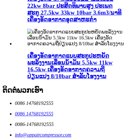
22kw 8bar ປະສິດທິພາບສູງ ປະເພດ
ສະກູ 27.5kw 33kw 10bar 3.6m3/ນາທີ
ເຄື່ອງອັດອາກາດອຸດສາຫະກຳ
ເຄື່ອງອັດອາກາດແບບສະກູປະຫຍັດ
ພະລັງງານເລື່ອນນ້ຳມັນ 5.5kw 11kw
16.5kw ເຄື່ອງອັດອາກາດຄວາມຖີ່
ປ່ຽນແປງ 8/10bar ສຳລັບໂຮງງານ
ຕິດຕໍ່ພວກເຮົາ
0086 14768192555
0086 14768192555
0086-14768192555
info@oppaircompressor.com