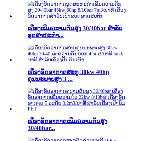
ເຄື່ອງເພີ່ມຄວາມດັນສູງ 30/40bar ສຳລັບ
ອຸດສາຫະກໍາ...
ເຄື່ອງອັດອາກາດສະກູ 30kw 40hp
ຄຸນນະພາບສູງ 3 ...
ເຄື່ອງອັດອາກາດເພີ່ມຄວາມດັນສູງ
30/40bar...