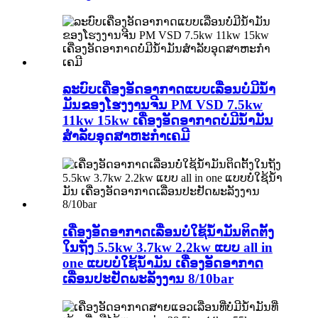
ລະບົບເຄື່ອງອັດອາກາດແບບເລື່ອນບໍ່ມີນ້ຳ
ມັນຂອງໂຮງງານຈີນ PM VSD 7.5kw
11kw 15kw ເຄື່ອງອັດອາກາດບໍ່ມີນ້ຳມັນ
ສຳລັບອຸດສາຫະກຳເຄມີ
ເຄື່ອງອັດອາກາດເລື່ອນບໍ່ໃຊ້ນ້ຳມັນຕິດຕັ້ງ
ໃນຖັງ 5.5kw 3.7kw 2.2kw ແບບ all in
one ແບບບໍ່ໃຊ້ນ້ຳມັນ ເຄື່ອງອັດອາກາດ
ເລື່ອນປະຢັດພະລັງງານ 8/10bar