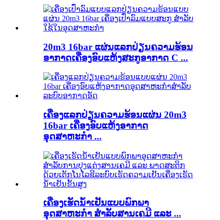
20m3 16bar ແຜ່ນແລກປ່ຽນຄວາມຮ້ອນ
ອາກາດເຄື່ອງອົບແຫ້ງສະກູອາກາດ C ...
ເຄື່ອງແລກປ່ຽນຄວາມຮ້ອນແຜ່ນ 20m3
16bar ເຄື່ອງອົບແຫ້ງອາກາດ
ອຸດສາຫະກຳ ...
ເຄື່ອງເຮັດນ້ຳເຢັນແບບພົກພາ
ອຸດສາຫະກຳ ສຳລັບສານເຄມີ ແລະ ...