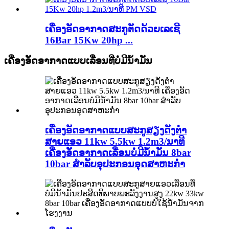
ເຄື່ອງອັດອາກາດສະກູຕັດດ້ວຍເລເຊີ
16Bar 15Kw 20hp ...
ເຄື່ອງອັດອາກາດແບບເລື່ອນທີ່ບໍ່ມີນ້ຳມັນ
ເຄື່ອງອັດອາກາດແບບສະກູສຽງດັງຕ່ຳ
ສາຍແອວ 11kw 5.5kw 1.2m3/ນາທີ
ເຄື່ອງອັດອາກາດເລື່ອນບໍ່ມີນ້ຳມັນ 8bar
10bar ສຳລັບອຸປະກອນອຸດສາຫະກຳ