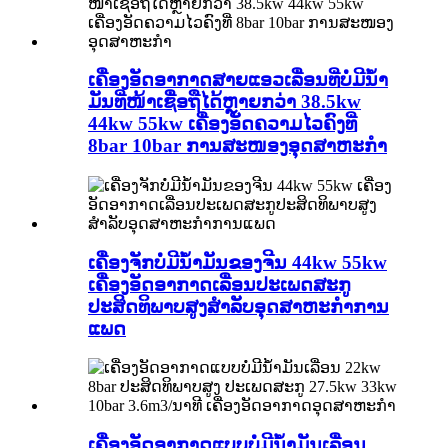
ເຄື່ອງອັດອາກາດສາຍແອວເລື່ອນທີ່ບໍ່ມີນ້ຳ
ມັນທີ່ໜ້າເຊື່ອຖືໄດ້ຫຼາຍກວ່າ 38.5kw
44kw 55kw ເຄື່ອງອັດຄວາມໄວຄົງທີ່
8bar 10bar ການສະໜອງອຸດສາຫະກຳ
ເຄື່ອງຈັກບໍ່ມີນ້ຳມັນຂອງຈີນ 44kw 55kw
ເຄື່ອງອັດອາກາດເລື່ອນປະເພດສະກູ
ປະສິດທິພາບສູງສຳລັບອຸດສາຫະກຳການ
ແພດ
ເຄື່ອງອັດອາກາດແບບບໍ່ມີນ້ຳມັນເລື່ອນ