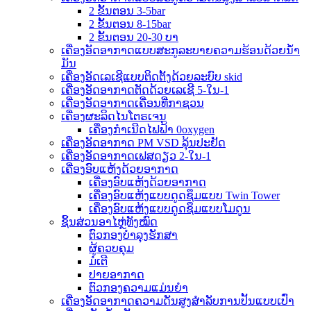
2 ຂັ້ນຕອນ 3-5bar
2 ຂັ້ນຕອນ 8-15bar
2 ຂັ້ນຕອນ 20-30 ບາ
ເຄື່ອງອັດອາກາດແບບສະກູລະບາຍຄວາມຮ້ອນດ້ວຍນ້ຳ
ມັນ
ເຄື່ອງອັດເລເຊີແບບຕິດຕັ້ງດ້ວຍລະບົບ skid
ເຄື່ອງອັດອາກາດຕັດດ້ວຍເລເຊີ 5-ໃນ-1
ເຄື່ອງອັດອາກາດເຄື່ອນທີ່ກາຊວນ
ເຄື່ອງຜະລິດໄນໂຕຣເຈນ
ເຄື່ອງກຳເນີດໄຟຟ້າ 0oxygen
ເຄື່ອງອັດອາກາດ PM VSD ລຸ້ນປະຢັດ
ເຄື່ອງອັດອາກາດເຟສດຽວ 2-ໃນ-1
ເຄື່ອງອົບແຫ້ງດ້ວຍອາກາດ
ເຄື່ອງອົບແຫ້ງດ້ວຍອາກາດ
ເຄື່ອງອົບແຫ້ງແບບດູດຊຶມແບບ Twin Tower
ເຄື່ອງອົບແຫ້ງແບບດູດຊຶມແບບໂມດູນ
ຊິ້ນສ່ວນອາໄຫຼ່ທັງໝົດ
ຕົວກອງບຳລຸງຮັກສາ
ຜູ້ຄວບຄຸມ
ມໍເຕີ
ປາຍອາກາດ
ຕົວກອງຄວາມແມ່ນຍໍາ
ເຄື່ອງອັດອາກາດຄວາມດັນສູງສຳລັບການປັ້ນແບບເປົ່າ