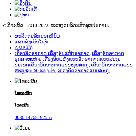
© ລິຂະສິດ - 2010-2022: ສະຫງວນລິຂະສິດທຸກປະການ.
ຜະລິດຕະພັນຍອດນິຍົມ
ແຜນຜັງເວັບໄຊທ໌
AMP ມືຖື
ເຄື່ອງອັດອາກາດ ເຄື່ອງອົບແຫ້ງອາກາດ
,
ເຄື່ອງອັດອາກາດ
ອຸດສາຫະກຳ
,
ເຄື່ອງອົບແຫ້ງແບບອັດອາກາດແບບສະກູ
,
ປະເພດເຄື່ອງອັດອາກາດແບບໝຸນສະກູ
,
ເຄື່ອງອັດອາກາດແບບ
ສະກູໝຸນ 60 ແຮງມ້າ
,
ເຄື່ອງອັດອາກາດແບບສະກູ
,
ໂທລະສັບ
ໂທລະສັບ
0086 14768192555