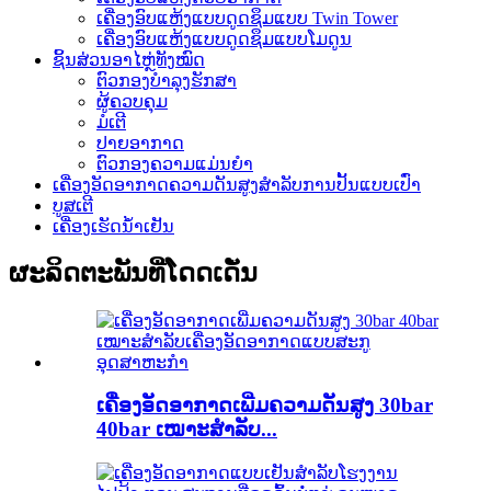
ເຄື່ອງອົບແຫ້ງແບບດູດຊຶມແບບ Twin Tower
ເຄື່ອງອົບແຫ້ງແບບດູດຊຶມແບບໂມດູນ
ຊິ້ນສ່ວນອາໄຫຼ່ທັງໝົດ
ຕົວກອງບຳລຸງຮັກສາ
ຜູ້ຄວບຄຸມ
ມໍເຕີ
ປາຍອາກາດ
ຕົວກອງຄວາມແມ່ນຍໍາ
ເຄື່ອງອັດອາກາດຄວາມດັນສູງສຳລັບການປັ້ນແບບເປົ່າ
ບູສເຕີ
ເຄື່ອງເຮັດນ້ຳເຢັນ
ຜະລິດຕະພັນທີ່ໂດດເດັ່ນ
ເຄື່ອງອັດອາກາດເພີ່ມຄວາມດັນສູງ 30bar
40bar ເໝາະສຳລັບ...