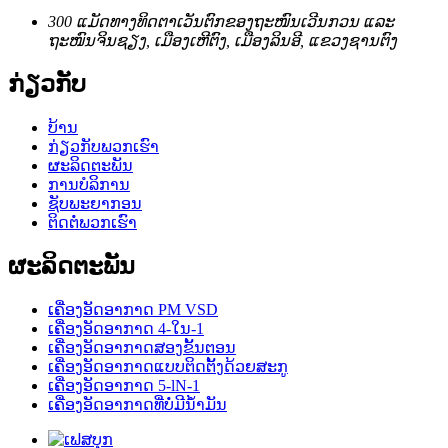
300 ແມັດທາງທິດຕາເວັນຕົກຂອງຖະໜົນເວີນກວນ ແລະ
ຖະໜົນຈິນຊຽງ, ເມືອງເຫີຕົງ, ເມືອງລິນອີ, ແຂວງຊານຕົງ
ກ່ຽວກັບ
ບ້ານ
ກ່ຽວກັບພວກເຮົາ
ຜະລິດຕະພັນ
ການບໍລິການ
ຊັບພະຍາກອນ
ຕິດຕໍ່ພວກເຮົາ
ຜະລິດຕະພັນ
ເຄື່ອງອັດອາກາດ PM VSD
ເຄື່ອງອັດອາກາດ 4-ໃນ-1
ເຄື່ອງອັດອາກາດສອງຂັ້ນຕອນ
ເຄື່ອງອັດອາກາດແບບຕິດຕັ້ງດ້ວຍສະກູ
ເຄື່ອງອັດອາກາດ 5-lN-1
ເຄື່ອງອັດອາກາດທີ່ບໍ່ມີນ້ຳມັນ