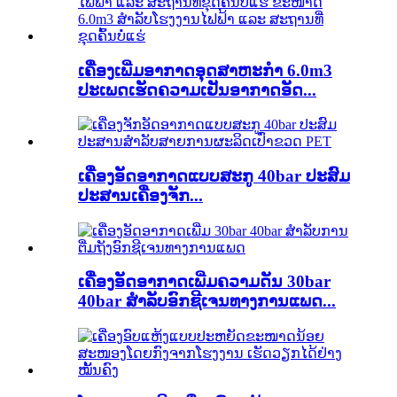
ເຄື່ອງເພີ່ມອາກາດອຸດສາຫະກຳ 6.0m3
ປະເພດເຮັດຄວາມເຢັນອາກາດອັດ...
ເຄື່ອງອັດອາກາດແບບສະກູ 40bar ປະສົມ
ປະສານເຄື່ອງຈັກ...
ເຄື່ອງອັດອາກາດເພີ່ມຄວາມດັນ 30bar
40bar ສຳລັບອົກຊີເຈນທາງການແພດ...