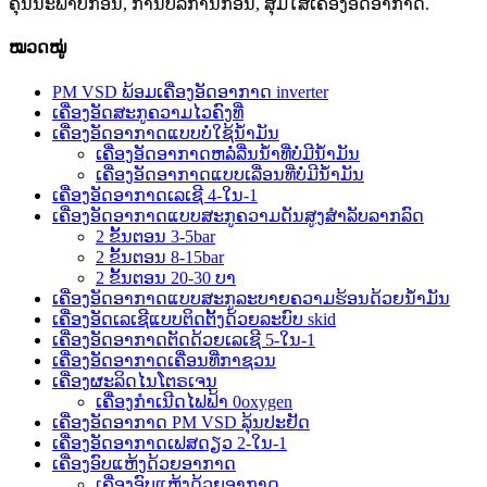
ຄຸນນະພາບກ່ອນ, ການບໍລິການກ່ອນ, ສຸມໃສ່ເຄື່ອງອັດອາກາດ.
ໝວດໝູ່
PM VSD ພ້ອມເຄື່ອງອັດອາກາດ inverter
ເຄື່ອງອັດສະກູຄວາມໄວຄົງທີ່
ເຄື່ອງອັດອາກາດແບບບໍ່ໃຊ້ນ້ຳມັນ
ເຄື່ອງອັດອາກາດຫລໍ່ລື່ນນ້ຳທີ່ບໍ່ມີນ້ຳມັນ
ເຄື່ອງອັດອາກາດແບບເລື່ອນທີ່ບໍ່ມີນ້ຳມັນ
ເຄື່ອງອັດອາກາດເລເຊີ 4-ໃນ-1
ເຄື່ອງອັດອາກາດແບບສະກູຄວາມດັນສູງສຳລັບລາກລົດ
2 ຂັ້ນຕອນ 3-5bar
2 ຂັ້ນຕອນ 8-15bar
2 ຂັ້ນຕອນ 20-30 ບາ
ເຄື່ອງອັດອາກາດແບບສະກູລະບາຍຄວາມຮ້ອນດ້ວຍນ້ຳມັນ
ເຄື່ອງອັດເລເຊີແບບຕິດຕັ້ງດ້ວຍລະບົບ skid
ເຄື່ອງອັດອາກາດຕັດດ້ວຍເລເຊີ 5-ໃນ-1
ເຄື່ອງອັດອາກາດເຄື່ອນທີ່ກາຊວນ
ເຄື່ອງຜະລິດໄນໂຕຣເຈນ
ເຄື່ອງກຳເນີດໄຟຟ້າ 0oxygen
ເຄື່ອງອັດອາກາດ PM VSD ລຸ້ນປະຢັດ
ເຄື່ອງອັດອາກາດເຟສດຽວ 2-ໃນ-1
ເຄື່ອງອົບແຫ້ງດ້ວຍອາກາດ
ເຄື່ອງອົບແຫ້ງດ້ວຍອາກາດ