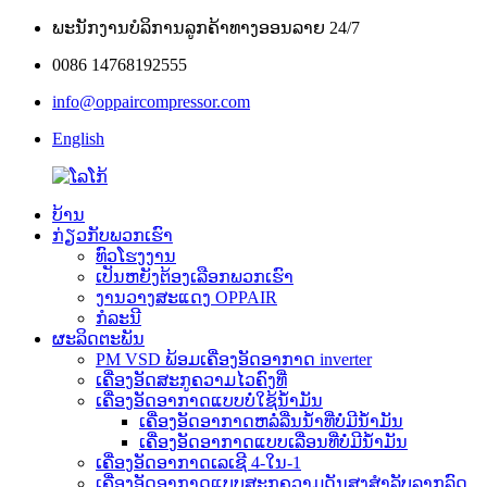
ພະນັກງານບໍລິການລູກຄ້າທາງອອນລາຍ 24/7
0086 14768192555
info@oppaircompressor.com
English
ບ້ານ
ກ່ຽວກັບພວກເຮົາ
ທົວໂຮງງານ
ເປັນຫຍັງຕ້ອງເລືອກພວກເຮົາ
ງານວາງສະແດງ OPPAIR
ກໍລະນີ
ຜະລິດຕະພັນ
PM VSD ພ້ອມເຄື່ອງອັດອາກາດ inverter
ເຄື່ອງອັດສະກູຄວາມໄວຄົງທີ່
ເຄື່ອງອັດອາກາດແບບບໍ່ໃຊ້ນ້ຳມັນ
ເຄື່ອງອັດອາກາດຫລໍ່ລື່ນນ້ຳທີ່ບໍ່ມີນ້ຳມັນ
ເຄື່ອງອັດອາກາດແບບເລື່ອນທີ່ບໍ່ມີນ້ຳມັນ
ເຄື່ອງອັດອາກາດເລເຊີ 4-ໃນ-1
ເຄື່ອງອັດອາກາດແບບສະກູຄວາມດັນສູງສຳລັບລາກລົດ