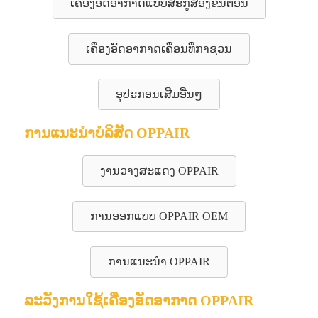
ເຄື່ອງອັດອາກາດແບບສະກູສອງຂັ້ນຕອນ
ເຄື່ອງອັດອາກາດເຄື່ອນທີ່ກາຊວນ
ອຸປະກອນເສີມອື່ນໆ
ການແນະນຳບໍລິສັດ OPPAIR
ງານວາງສະແດງ OPPAIR
ການອອກແບບ OPPAIR OEM
ການແນະນຳ OPPAIR
ລະວັງການໃຊ້ເຄື່ອງອັດອາກາດ OPPAIR