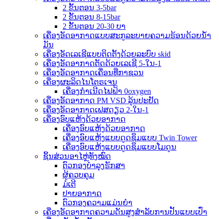
2 ຂັ້ນຕອນ 3-5bar
2 ຂັ້ນຕອນ 8-15bar
2 ຂັ້ນຕອນ 20-30 ບາ
ເຄື່ອງອັດອາກາດແບບສະກູລະບາຍຄວາມຮ້ອນດ້ວຍນ້ຳ
ມັນ
ເຄື່ອງອັດເລເຊີແບບຕິດຕັ້ງດ້ວຍລະບົບ skid
ເຄື່ອງອັດອາກາດຕັດດ້ວຍເລເຊີ 5-ໃນ-1
ເຄື່ອງອັດອາກາດເຄື່ອນທີ່ກາຊວນ
ເຄື່ອງຜະລິດໄນໂຕຣເຈນ
ເຄື່ອງກຳເນີດໄຟຟ້າ 0oxygen
ເຄື່ອງອັດອາກາດ PM VSD ລຸ້ນປະຢັດ
ເຄື່ອງອັດອາກາດເຟສດຽວ 2-ໃນ-1
ເຄື່ອງອົບແຫ້ງດ້ວຍອາກາດ
ເຄື່ອງອົບແຫ້ງດ້ວຍອາກາດ
ເຄື່ອງອົບແຫ້ງແບບດູດຊຶມແບບ Twin Tower
ເຄື່ອງອົບແຫ້ງແບບດູດຊຶມແບບໂມດູນ
ຊິ້ນສ່ວນອາໄຫຼ່ທັງໝົດ
ຕົວກອງບຳລຸງຮັກສາ
ຜູ້ຄວບຄຸມ
ມໍເຕີ
ປາຍອາກາດ
ຕົວກອງຄວາມແມ່ນຍໍາ
ເຄື່ອງອັດອາກາດຄວາມດັນສູງສຳລັບການປັ້ນແບບເປົ່າ