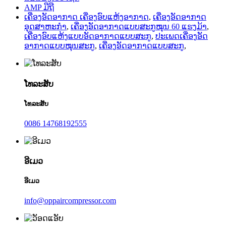
AMP ມືຖື
ເຄື່ອງອັດອາກາດ ເຄື່ອງອົບແຫ້ງອາກາດ
,
ເຄື່ອງອັດອາກາດ
ອຸດສາຫະກຳ
,
ເຄື່ອງອັດອາກາດແບບສະກູໝຸນ 60 ແຮງມ້າ
,
ເຄື່ອງອົບແຫ້ງແບບອັດອາກາດແບບສະກູ
,
ປະເພດເຄື່ອງອັດ
ອາກາດແບບໝຸນສະກູ
,
ເຄື່ອງອັດອາກາດແບບສະກູ
,
ໂທລະສັບ
ໂທລະສັບ
0086 14768192555
ອີເມວ
ອີເມວ
info@oppaircompressor.com