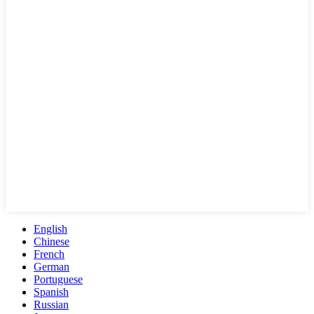
English
Chinese
French
German
Portuguese
Spanish
Russian