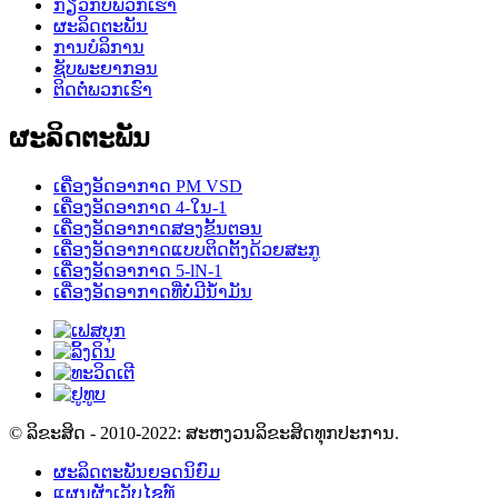
ກ່ຽວກັບພວກເຮົາ
ຜະລິດຕະພັນ
ການບໍລິການ
ຊັບພະຍາກອນ
ຕິດຕໍ່ພວກເຮົາ
ຜະລິດຕະພັນ
ເຄື່ອງອັດອາກາດ PM VSD
ເຄື່ອງອັດອາກາດ 4-ໃນ-1
ເຄື່ອງອັດອາກາດສອງຂັ້ນຕອນ
ເຄື່ອງອັດອາກາດແບບຕິດຕັ້ງດ້ວຍສະກູ
ເຄື່ອງອັດອາກາດ 5-lN-1
ເຄື່ອງອັດອາກາດທີ່ບໍ່ມີນ້ຳມັນ
© ລິຂະສິດ - 2010-2022: ສະຫງວນລິຂະສິດທຸກປະການ.
ຜະລິດຕະພັນຍອດນິຍົມ
ແຜນຜັງເວັບໄຊທ໌