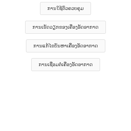
ການໃຊ້ຕົວຄວບຄຸມ
ການເຮັດວຽກຂອງເຄື່ອງອັດອາກາດ
ການແກ້ໄຂບັນຫາເຄື່ອງອັດອາກາດ
ການເຊື່ອມຕໍ່ເຄື່ອງອັດອາກາດ