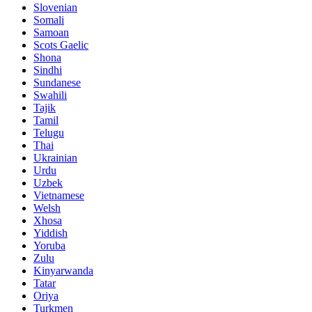
Slovenian
Somali
Samoan
Scots Gaelic
Shona
Sindhi
Sundanese
Swahili
Tajik
Tamil
Telugu
Thai
Ukrainian
Urdu
Uzbek
Vietnamese
Welsh
Xhosa
Yiddish
Yoruba
Zulu
Kinyarwanda
Tatar
Oriya
Turkmen