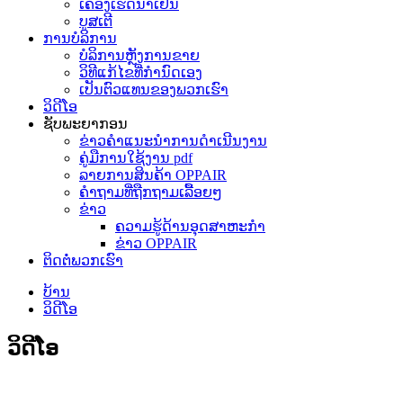
ເຄື່ອງເຮັດນ້ຳເຢັນ
ບູສເຕີ
ການບໍລິການ
ບໍລິການຫຼັງການຂາຍ
ວິທີແກ້ໄຂທີ່ກຳນົດເອງ
ເປັນຕົວແທນຂອງພວກເຮົາ
ວິດີໂອ
ຊັບພະຍາກອນ
ຂ່າວຄຳແນະນຳການດຳເນີນງານ
ຄູ່ມືການໃຊ້ງານ pdf
ລາຍການສິນຄ້າ OPPAIR
ຄຳຖາມທີ່ຖືກຖາມເລື້ອຍໆ
ຂ່າວ
ຄວາມຮູ້ດ້ານອຸດສາຫະກໍາ
ຂ່າວ OPPAIR
ຕິດຕໍ່ພວກເຮົາ
ບ້ານ
ວິດີໂອ
ວິດີໂອ