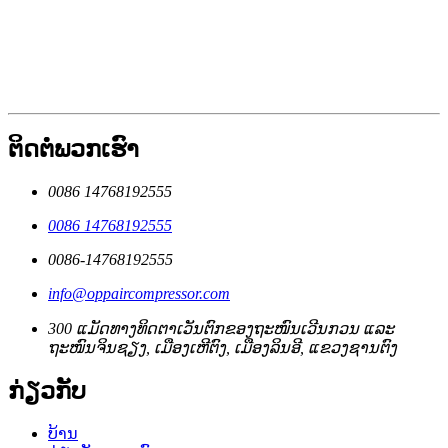
ຕິດຕໍ່ພວກເຮົາ
0086 14768192555
0086 14768192555
0086-14768192555
info@oppaircompressor.com
300 ແມັດທາງທິດຕາເວັນຕົກຂອງຖະໜົນເວີນກວນ ແລະ
ຖະໜົນຈິນຊຽງ, ເມືອງເຫີຕົງ, ເມືອງລິນອີ, ແຂວງຊານຕົງ
ກ່ຽວກັບ
ບ້ານ