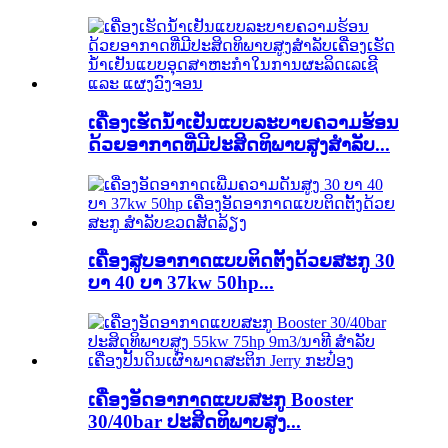
ເຄື່ອງເຮັດນ້ຳເຢັນແບບລະບາຍຄວາມຮ້ອນ
ດ້ວຍອາກາດທີ່ມີປະສິດທິພາບສູງສຳລັບ...
ເຄື່ອງສູບອາກາດແບບຕິດຕັ້ງດ້ວຍສະກູ 30
ບາ 40 ບາ 37kw 50hp...
ເຄື່ອງອັດອາກາດແບບສະກູ Booster
30/40bar ປະສິດທິພາບສູງ...