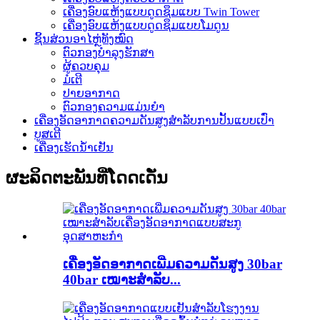
ເຄື່ອງອົບແຫ້ງແບບດູດຊຶມແບບ Twin Tower
ເຄື່ອງອົບແຫ້ງແບບດູດຊຶມແບບໂມດູນ
ຊິ້ນສ່ວນອາໄຫຼ່ທັງໝົດ
ຕົວກອງບຳລຸງຮັກສາ
ຜູ້ຄວບຄຸມ
ມໍເຕີ
ປາຍອາກາດ
ຕົວກອງຄວາມແມ່ນຍໍາ
ເຄື່ອງອັດອາກາດຄວາມດັນສູງສຳລັບການປັ້ນແບບເປົ່າ
ບູສເຕີ
ເຄື່ອງເຮັດນ້ຳເຢັນ
ຜະລິດຕະພັນທີ່ໂດດເດັ່ນ
ເຄື່ອງອັດອາກາດເພີ່ມຄວາມດັນສູງ 30bar
40bar ເໝາະສຳລັບ...