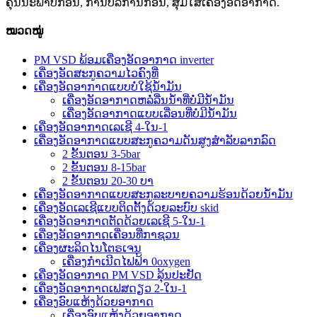
ຄຸນນະພາບກ່ອນ, ການບໍລິການກ່ອນ, ສຸມໃສ່ເຄື່ອງອັດອາກາດ.
ໝວດໝູ່
PM VSD ພ້ອມເຄື່ອງອັດອາກາດ inverter
ເຄື່ອງອັດສະກູຄວາມໄວຄົງທີ່
ເຄື່ອງອັດອາກາດແບບບໍ່ໃຊ້ນ້ຳມັນ
ເຄື່ອງອັດອາກາດຫລໍ່ລື່ນນ້ຳທີ່ບໍ່ມີນ້ຳມັນ
ເຄື່ອງອັດອາກາດແບບເລື່ອນທີ່ບໍ່ມີນ້ຳມັນ
ເຄື່ອງອັດອາກາດເລເຊີ 4-ໃນ-1
ເຄື່ອງອັດອາກາດແບບສະກູຄວາມດັນສູງສຳລັບລາກລົດ
2 ຂັ້ນຕອນ 3-5bar
2 ຂັ້ນຕອນ 8-15bar
2 ຂັ້ນຕອນ 20-30 ບາ
ເຄື່ອງອັດອາກາດແບບສະກູລະບາຍຄວາມຮ້ອນດ້ວຍນ້ຳມັນ
ເຄື່ອງອັດເລເຊີແບບຕິດຕັ້ງດ້ວຍລະບົບ skid
ເຄື່ອງອັດອາກາດຕັດດ້ວຍເລເຊີ 5-ໃນ-1
ເຄື່ອງອັດອາກາດເຄື່ອນທີ່ກາຊວນ
ເຄື່ອງຜະລິດໄນໂຕຣເຈນ
ເຄື່ອງກຳເນີດໄຟຟ້າ 0oxygen
ເຄື່ອງອັດອາກາດ PM VSD ລຸ້ນປະຢັດ
ເຄື່ອງອັດອາກາດເຟສດຽວ 2-ໃນ-1
ເຄື່ອງອົບແຫ້ງດ້ວຍອາກາດ
ເຄື່ອງອົບແຫ້ງດ້ວຍອາກາດ