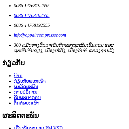
0086 14768192555
0086 14768192555
0086-14768192555
info@oppaircompressor.com
300 ແມັດທາງທິດຕາເວັນຕົກຂອງຖະໜົນເວີນກວນ ແລະ
ຖະໜົນຈິນຊຽງ, ເມືອງເຫີຕົງ, ເມືອງລິນອີ, ແຂວງຊານຕົງ
ກ່ຽວກັບ
ບ້ານ
ກ່ຽວກັບພວກເຮົາ
ຜະລິດຕະພັນ
ການບໍລິການ
ຊັບພະຍາກອນ
ຕິດຕໍ່ພວກເຮົາ
ຜະລິດຕະພັນ
ເຄື່ອງອັດອາກາດ PM VSD