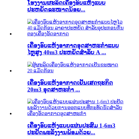
ໂຮງງານຜະລິດເຄື່ອງອົບແຫ້ງແບບ
ປະຫຍັດຂະໜາດນ້ອຍ...
ເຄື່ອງອົບແຫ້ງອາກາດອຸດສາຫະກໍາແບບ
ໄຫຼສູງ 40m3 ປະຫຍັດສໍາລັບ A ...
ເຄື່ອງອົບແຫ້ງອາກາດເຢັນເສດຖະກິດ
20m3 ອຸດສາຫະກໍາ ...
ເຄື່ອງອົບແຫ້ງແບບແຜ່ນປະສົມ 1-6m3
ປະຢັດພະລັງງານພ້ອມດ້ວຍ...