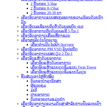
2 ຂັ້ນຕອນ 3-5bar
2 ຂັ້ນຕອນ 8-15bar
2 ຂັ້ນຕອນ 20-30 ບາ
ເຄື່ອງອັດອາກາດແບບສະກູລະບາຍຄວາມຮ້ອນດ້ວຍນ້ຳ
ມັນ
ເຄື່ອງອັດເລເຊີແບບຕິດຕັ້ງດ້ວຍລະບົບ skid
ເຄື່ອງອັດອາກາດຕັດດ້ວຍເລເຊີ 5-ໃນ-1
ເຄື່ອງອັດອາກາດເຄື່ອນທີ່ກາຊວນ
ເຄື່ອງຜະລິດໄນໂຕຣເຈນ
ເຄື່ອງກຳເນີດໄຟຟ້າ 0oxygen
ເຄື່ອງອັດອາກາດ PM VSD ລຸ້ນປະຢັດ
ເຄື່ອງອັດອາກາດເຟສດຽວ 2-ໃນ-1
ເຄື່ອງອົບແຫ້ງດ້ວຍອາກາດ
ເຄື່ອງອົບແຫ້ງດ້ວຍອາກາດ
ເຄື່ອງອົບແຫ້ງແບບດູດຊຶມແບບ Twin Tower
ເຄື່ອງອົບແຫ້ງແບບດູດຊຶມແບບໂມດູນ
ຊິ້ນສ່ວນອາໄຫຼ່ທັງໝົດ
ຕົວກອງບຳລຸງຮັກສາ
ຜູ້ຄວບຄຸມ
ມໍເຕີ
ປາຍອາກາດ
ຕົວກອງຄວາມແມ່ນຍໍາ
ເຄື່ອງອັດອາກາດຄວາມດັນສູງສຳລັບການປັ້ນແບບເປົ່າ