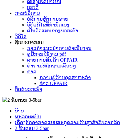
ເຄື່ອງເຮັດນ້ຳເຢັນ
ບູສເຕີ
ການບໍລິການ
ບໍລິການຫຼັງການຂາຍ
ວິທີແກ້ໄຂທີ່ກຳນົດເອງ
ເປັນຕົວແທນຂອງພວກເຮົາ
ວິດີໂອ
ຊັບພະຍາກອນ
ຂ່າວຄຳແນະນຳການດຳເນີນງານ
ຄູ່ມືການໃຊ້ງານ pdf
ລາຍການສິນຄ້າ OPPAIR
ຄຳຖາມທີ່ຖືກຖາມເລື້ອຍໆ
ຂ່າວ
ຄວາມຮູ້ດ້ານອຸດສາຫະກໍາ
ຂ່າວ OPPAIR
ຕິດຕໍ່ພວກເຮົາ
ບ້ານ
ຜະລິດຕະພັນ
ເຄື່ອງອັດອາກາດແບບສະກູຄວາມດັນສູງສຳລັບລາກລົດ
2 ຂັ້ນຕອນ 3-5bar