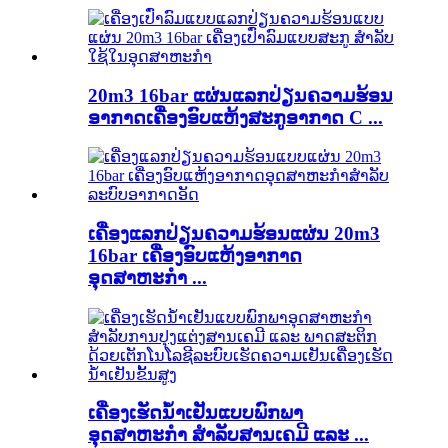
20m3 16bar ແຜ່ນແລກປ່ຽນຄວາມຮ້ອນ
ອາກາດເຄື່ອງອົບແຫ້ງສະກູອາກາດ C ...
ເຄື່ອງແລກປ່ຽນຄວາມຮ້ອນແຜ່ນ 20m3
16bar ເຄື່ອງອົບແຫ້ງອາກາດ
ອຸດສາຫະກຳ ...
ເຄື່ອງເຮັດນ້ຳເຢັນແບບພົກພາ
ອຸດສາຫະກຳ ສຳລັບສານເຄມີ ແລະ ...