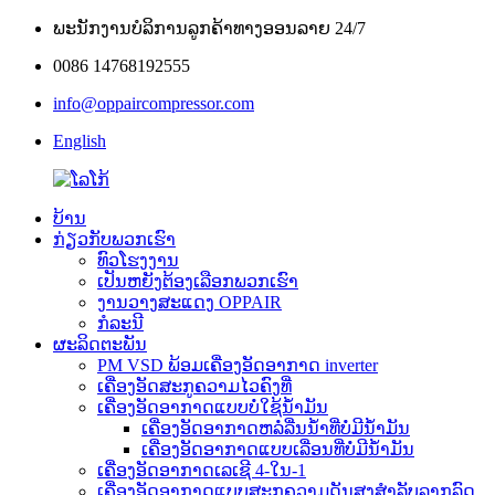
ພະນັກງານບໍລິການລູກຄ້າທາງອອນລາຍ 24/7
0086 14768192555
info@oppaircompressor.com
English
ບ້ານ
ກ່ຽວກັບພວກເຮົາ
ທົວໂຮງງານ
ເປັນຫຍັງຕ້ອງເລືອກພວກເຮົາ
ງານວາງສະແດງ OPPAIR
ກໍລະນີ
ຜະລິດຕະພັນ
PM VSD ພ້ອມເຄື່ອງອັດອາກາດ inverter
ເຄື່ອງອັດສະກູຄວາມໄວຄົງທີ່
ເຄື່ອງອັດອາກາດແບບບໍ່ໃຊ້ນ້ຳມັນ
ເຄື່ອງອັດອາກາດຫລໍ່ລື່ນນ້ຳທີ່ບໍ່ມີນ້ຳມັນ
ເຄື່ອງອັດອາກາດແບບເລື່ອນທີ່ບໍ່ມີນ້ຳມັນ
ເຄື່ອງອັດອາກາດເລເຊີ 4-ໃນ-1
ເຄື່ອງອັດອາກາດແບບສະກູຄວາມດັນສູງສຳລັບລາກລົດ