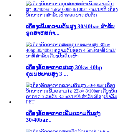
ເຄື່ອງເພີ່ມຄວາມດັນສູງ 30/40bar ສຳລັບ
ອຸດສາຫະກໍາ...
ເຄື່ອງອັດອາກາດສະກູ 30kw 40hp
ຄຸນນະພາບສູງ 3 ...
ເຄື່ອງອັດອາກາດເພີ່ມຄວາມດັນສູງ
30/40bar...