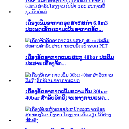
ເຄື່ອງເພີ່ມອາກາດອຸດສາຫະກຳ 6.0m3
ປະເພດເຮັດຄວາມເຢັນອາກາດອັດ...
ເຄື່ອງອັດອາກາດແບບສະກູ 40bar ປະສົມ
ປະສານເຄື່ອງຈັກ...
ເຄື່ອງອັດອາກາດເພີ່ມຄວາມດັນ 30bar
40bar ສຳລັບອົກຊີເຈນທາງການແພດ...