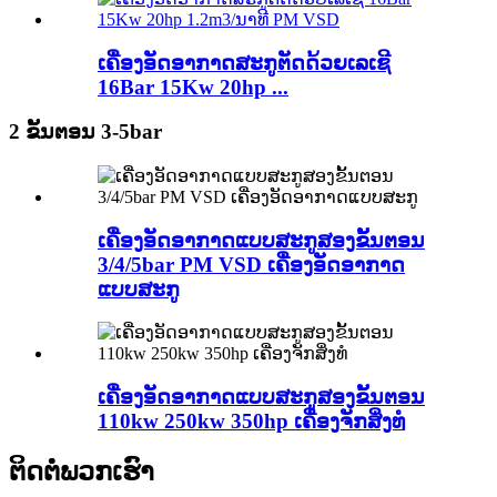
ເຄື່ອງອັດອາກາດສະກູຕັດດ້ວຍເລເຊີ
16Bar 15Kw 20hp ...
2 ຂັ້ນຕອນ 3-5bar
ເຄື່ອງອັດອາກາດແບບສະກູສອງຂັ້ນຕອນ
3/4/5bar PM VSD ເຄື່ອງອັດອາກາດ
ແບບສະກູ
ເຄື່ອງອັດອາກາດແບບສະກູສອງຂັ້ນຕອນ
110kw 250kw 350hp ເຄື່ອງຈັກສິ່ງທໍ
ຕິດຕໍ່ພວກເຮົາ