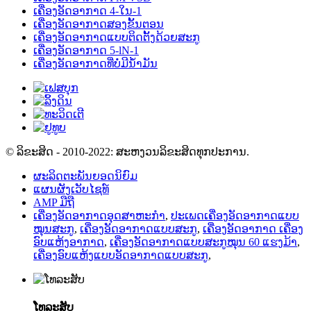
ເຄື່ອງອັດອາກາດ 4-ໃນ-1
ເຄື່ອງອັດອາກາດສອງຂັ້ນຕອນ
ເຄື່ອງອັດອາກາດແບບຕິດຕັ້ງດ້ວຍສະກູ
ເຄື່ອງອັດອາກາດ 5-lN-1
ເຄື່ອງອັດອາກາດທີ່ບໍ່ມີນ້ຳມັນ
© ລິຂະສິດ - 2010-2022: ສະຫງວນລິຂະສິດທຸກປະການ.
ຜະລິດຕະພັນຍອດນິຍົມ
ແຜນຜັງເວັບໄຊທ໌
AMP ມືຖື
ເຄື່ອງອັດອາກາດອຸດສາຫະກຳ
,
ປະເພດເຄື່ອງອັດອາກາດແບບ
ໝຸນສະກູ
,
ເຄື່ອງອັດອາກາດແບບສະກູ
,
ເຄື່ອງອັດອາກາດ ເຄື່ອງ
ອົບແຫ້ງອາກາດ
,
ເຄື່ອງອັດອາກາດແບບສະກູໝຸນ 60 ແຮງມ້າ
,
ເຄື່ອງອົບແຫ້ງແບບອັດອາກາດແບບສະກູ
,
ໂທລະສັບ