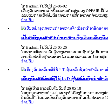
ໂດຍ admin ໃນວັນທີ 26-06-02
ເຄື່ອງອັດອາກາດເປົ່າພິມຄວາມດັນສູງຂອງ OPPAIR ມີບົດ
ຂະບວນການເປົ່າພິມຕ້ອງການການສີດອາກາດຈຳນວນຫຼວງຫ
ອ່ານຕື່ມ
ເປັນຫຍັງອຸດສາຫະກຳອາຫານຈຶ່ງເລືອກເຄື່ອງອັດອ
ໂດຍ admin ໃນວັນທີ 26-05-26
ໃນຂະນະທີ່ຄວາມຮັບຮູ້ຂອງສາທາລະນະຊົນກ່ຽວກັບການກິນ
ການຮັບປະກັນສຸຂະອະນາໄມ ແລະ ຄວາມປອດໄພຕະຫຼອດຂະບວ
ອ່ານຕື່ມ
ເຄື່ອງອັດສະລິຍະທີ່ໃຊ້ IoT: ຜູ້ຜະລິດຊັ້ນນໍ
ໂດຍຜູ້ເບິ່ງແຍງລະບົບໃນວັນທີ 26-05-18
ໃນຍຸກອຸດສາຫະກຳ 4.0, ສະຖານີເຄື່ອງອັດອາກາດຂອງທ່າ
ອັນດັບສີ່", ໂດຍລະບົບເຄື່ອງອັດອາກາດຄິດເປັນປະມານ 1
ອ່ານຕື່ມ