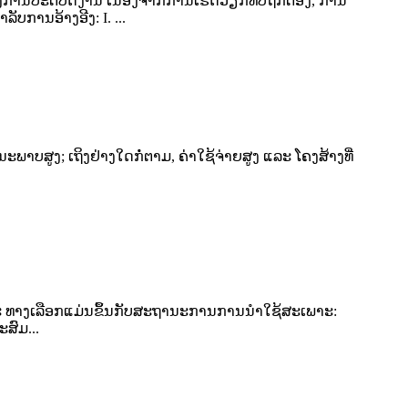
ານປະຕິບັດງານ ເນື່ອງຈາກການເຮັດວຽກທີ່ບໍ່ຖືກຕ້ອງ, ການ
ັບການອ້າງອີງ: I. ...
າບສູງ; ເຖິງຢ່າງໃດກໍ່ຕາມ, ຄ່າໃຊ້ຈ່າຍສູງ ແລະ ໂຄງສ້າງທີ່
ງ, ແລະ ທາງເລືອກແມ່ນຂຶ້ນກັບສະຖານະການການນຳໃຊ້ສະເພາະ:
ສົມ...