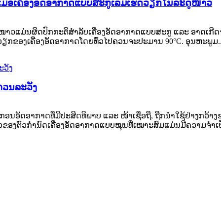
ເມື່ອເຄື່ອງອັດອາກາດແບບສະກູເລີ່ມເຮັດວຽກໃນລະດູໜາວ
ດູໜາວແມ່ນຜິດປົກກະຕິສຳລັບເຄື່ອງອັດອາກາດແບບສະກູ ແລະ ອາດເກີດຈາ
ຽກຂອງເຄື່ອງອັດອາກາດໂດຍທົ່ວໄປຄວນຈະປະມານ 90°C. ອຸນຫະພູມ..
້ຄວນລະວັງ
ກອນອັດອາກາດທີ່ມີປະສິດທິພາບ ແລະ ໜ້າເຊື່ອຖື, ຖືກນຳໃຊ້ຢ່າງກ
ຕົວກຳນົດເຄື່ອງອັດອາກາດແບບໝຸນທີ່ເໝາະສົມແມ່ນມີຄວາມຈຳເປັນ.