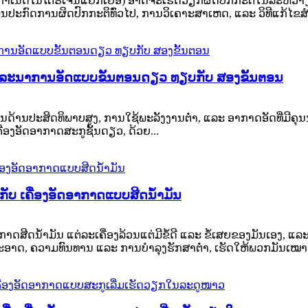
່ອງກຳເນີດໄນໂຕຣເຈນແຍກເຍື່ອ) ອາດຈະເຮັດວຽກຜິດປົກກະຕິໃນລະຫວ່າງກ
້ແມ່ນປະກົດການຜິດປົກກະຕິທົ່ວໄປ, ການວິເຄາະສາເຫດ, ແລະ ວິທີແກ້ໄຂສຳລ
າລະນາການອັດແບບຂັ້ນຕອນດຽວ ທຽບກັບ ສອງຂັ້ນຕອນ
້ານປະສິດທິພາບສູງ, ການໃຊ້ພະລັງງານຕໍ່າ, ແລະ ອາກາດອັດທີ່ມີຄຸນນະພ
ຄື່ອງອັດອາກາດສະກູຊັ້ນດຽວ, ດ້ວຍ...
ກັບ ເຄື່ອງອັດອາກາດແບບສີດນ້ຳມັນ
ັດອາກາດສີດນ້ຳມັນ ແຕ່ລະເຄື່ອງລ້ວນແຕ່ມີຂໍ້ດີ ແລະ ຂໍ້ເສຍຂອງມັນເອ
າມສະອາດ, ຄວາມທົນທານ ແລະ ການບຳລຸງຮັກສາຕ່ຳ, ເຮັດໃຫ້ພວກມັນເໝາະ