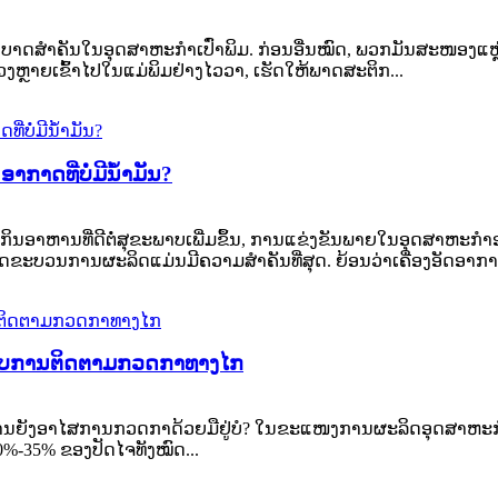
ບາດສຳຄັນໃນອຸດສາຫະກຳເປົ່າພິມ. ກ່ອນອື່ນໝົດ, ພວກມັນສະໜອງແຫຼ່ງອ
ຼາຍເຂົ້າໄປໃນແມ່ພິມຢ່າງໄວວາ, ເຮັດໃຫ້ພາດສະຕິກ...
າກາດທີ່ບໍ່ມີນ້ຳມັນ?
ອາຫານທີ່ດີຕໍ່ສຸຂະພາບເພີ່ມຂຶ້ນ, ການແຂ່ງຂັນພາຍໃນອຸດສາຫະກໍາອ
ນການຜະລິດແມ່ນມີຄວາມສຳຄັນທີ່ສຸດ. ຍ້ອນວ່າເຄື່ອງອັດອາກາດເປັນ
າສໍາລັບການຕິດຕາມກວດກາທາງໄກ
ນຍັງອາໄສການກວດກາດ້ວຍມືຢູ່ບໍ? ໃນຂະແໜງການຜະລິດອຸດສາຫະກຳ, ອາ
0%-35% ຂອງປັດໄຈທັງໝົດ...