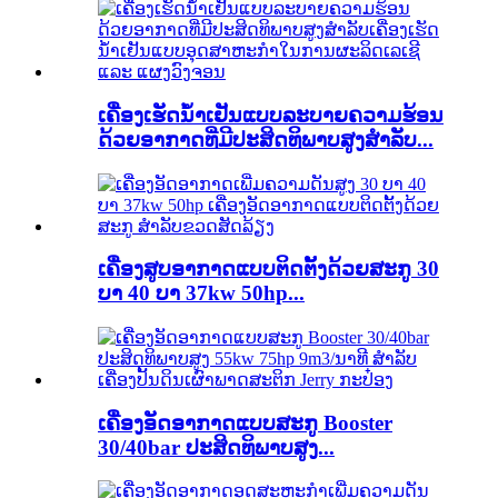
ເຄື່ອງເຮັດນ້ຳເຢັນແບບລະບາຍຄວາມຮ້ອນ
ດ້ວຍອາກາດທີ່ມີປະສິດທິພາບສູງສຳລັບ...
ເຄື່ອງສູບອາກາດແບບຕິດຕັ້ງດ້ວຍສະກູ 30
ບາ 40 ບາ 37kw 50hp...
ເຄື່ອງອັດອາກາດແບບສະກູ Booster
30/40bar ປະສິດທິພາບສູງ...