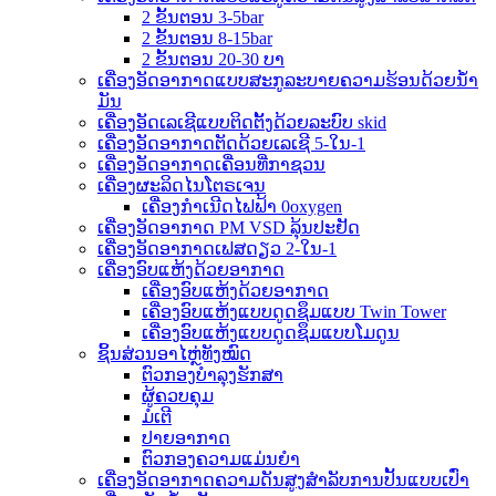
2 ຂັ້ນຕອນ 3-5bar
2 ຂັ້ນຕອນ 8-15bar
2 ຂັ້ນຕອນ 20-30 ບາ
ເຄື່ອງອັດອາກາດແບບສະກູລະບາຍຄວາມຮ້ອນດ້ວຍນ້ຳ
ມັນ
ເຄື່ອງອັດເລເຊີແບບຕິດຕັ້ງດ້ວຍລະບົບ skid
ເຄື່ອງອັດອາກາດຕັດດ້ວຍເລເຊີ 5-ໃນ-1
ເຄື່ອງອັດອາກາດເຄື່ອນທີ່ກາຊວນ
ເຄື່ອງຜະລິດໄນໂຕຣເຈນ
ເຄື່ອງກຳເນີດໄຟຟ້າ 0oxygen
ເຄື່ອງອັດອາກາດ PM VSD ລຸ້ນປະຢັດ
ເຄື່ອງອັດອາກາດເຟສດຽວ 2-ໃນ-1
ເຄື່ອງອົບແຫ້ງດ້ວຍອາກາດ
ເຄື່ອງອົບແຫ້ງດ້ວຍອາກາດ
ເຄື່ອງອົບແຫ້ງແບບດູດຊຶມແບບ Twin Tower
ເຄື່ອງອົບແຫ້ງແບບດູດຊຶມແບບໂມດູນ
ຊິ້ນສ່ວນອາໄຫຼ່ທັງໝົດ
ຕົວກອງບຳລຸງຮັກສາ
ຜູ້ຄວບຄຸມ
ມໍເຕີ
ປາຍອາກາດ
ຕົວກອງຄວາມແມ່ນຍໍາ
ເຄື່ອງອັດອາກາດຄວາມດັນສູງສຳລັບການປັ້ນແບບເປົ່າ