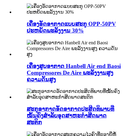
ເຄື່ອງອັດອາກາດແບບສະກູ OPP-50PV
ປະຫຍັດພະລັງງານ 30%
ເຄື່ອງສູບອາກາດ Hanbell Air end Baosi
Compressores De Aire ພະລັງງານສູງ
ຄວາມດັນສູງ
ສະກູອາກາດອັດອາກາດປະສິດທິພາບທີ່
ໝັ້ນຄົງສຳລັບອຸດສາຫະກຳສີດພາດ
ສະຕິກ