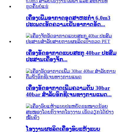
ເຄື່ອງເພີ່ມອາກາດອຸດສາຫະກຳ 6.0m3
ປະເພດເຮັດຄວາມເຢັນອາກາດອັດ...
ເຄື່ອງອັດອາກາດແບບສະກູ 40bar ປະສົມ
ປະສານເຄື່ອງຈັກ...
ເຄື່ອງອັດອາກາດເພີ່ມຄວາມດັນ 30bar
40bar ສຳລັບອົກຊີເຈນທາງການແພດ...
ໂຮງງານຜະລິດເຄື່ອງອົບແຫ້ງແບບ