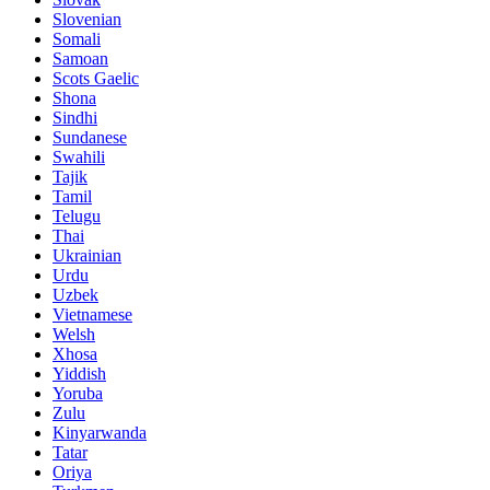
Slovenian
Somali
Samoan
Scots Gaelic
Shona
Sindhi
Sundanese
Swahili
Tajik
Tamil
Telugu
Thai
Ukrainian
Urdu
Uzbek
Vietnamese
Welsh
Xhosa
Yiddish
Yoruba
Zulu
Kinyarwanda
Tatar
Oriya