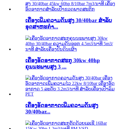
ເຄື່ອງເພີ່ມຄວາມດັນສູງ 30/40bar ສຳລັບ
ອຸດສາຫະກໍາ...
ເຄື່ອງອັດອາກາດສະກູ 30kw 40hp
ຄຸນນະພາບສູງ 3 ...
ເຄື່ອງອັດອາກາດເພີ່ມຄວາມດັນສູງ
30/40bar...