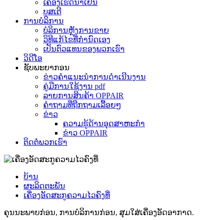
ເຄື່ອງເຮັດນ້ຳເຢັນ
ບູສເຕີ
ການບໍລິການ
ບໍລິການຫຼັງການຂາຍ
ວິທີແກ້ໄຂທີ່ກຳນົດເອງ
ເປັນຕົວແທນຂອງພວກເຮົາ
ວິດີໂອ
ຊັບພະຍາກອນ
ຂ່າວຄຳແນະນຳການດຳເນີນງານ
ຄູ່ມືການໃຊ້ງານ pdf
ລາຍການສິນຄ້າ OPPAIR
ຄຳຖາມທີ່ຖືກຖາມເລື້ອຍໆ
ຂ່າວ
ຄວາມຮູ້ດ້ານອຸດສາຫະກໍາ
ຂ່າວ OPPAIR
ຕິດຕໍ່ພວກເຮົາ
ບ້ານ
ຜະລິດຕະພັນ
ເຄື່ອງອັດສະກູຄວາມໄວຄົງທີ່
ຄຸນນະພາບກ່ອນ, ການບໍລິການກ່ອນ, ສຸມໃສ່ເຄື່ອງອັດອາກາດ.