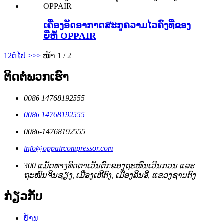
ເຄື່ອງອັດອາກາດສະກູຄວາມໄວຄົງທີ່ຂອງ
ຍີ່ຫໍ້ OPPAIR
1
2
ຕໍ່ໄປ >
>>
ໜ້າ 1 / 2
ຕິດຕໍ່ພວກເຮົາ
0086 14768192555
0086 14768192555
0086-14768192555
info@oppaircompressor.com
300 ແມັດທາງທິດຕາເວັນຕົກຂອງຖະໜົນເວີນກວນ ແລະ
ຖະໜົນຈິນຊຽງ, ເມືອງເຫີຕົງ, ເມືອງລິນອີ, ແຂວງຊານຕົງ
ກ່ຽວກັບ
ບ້ານ