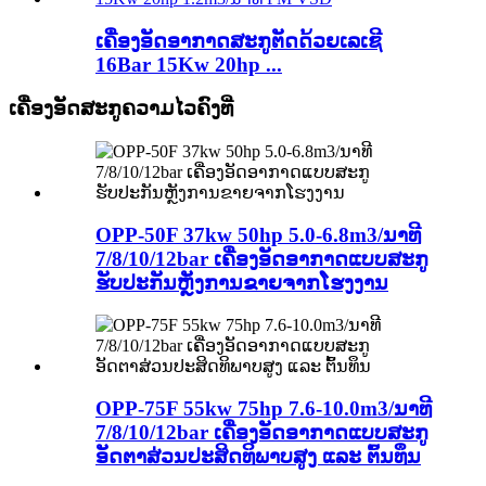
ເຄື່ອງອັດອາກາດສະກູຕັດດ້ວຍເລເຊີ
16Bar 15Kw 20hp ...
ເຄື່ອງອັດສະກູຄວາມໄວຄົງທີ່
OPP-50F 37kw 50hp 5.0-6.8m3/ນາທີ
7/8/10/12bar ເຄື່ອງອັດອາກາດແບບສະກູ
ຮັບປະກັນຫຼັງການຂາຍຈາກໂຮງງານ
OPP-75F 55kw 75hp 7.6-10.0m3/ນາທີ
7/8/10/12bar ເຄື່ອງອັດອາກາດແບບສະກູ
ອັດຕາສ່ວນປະສິດທິພາບສູງ ແລະ ຕົ້ນທຶນ