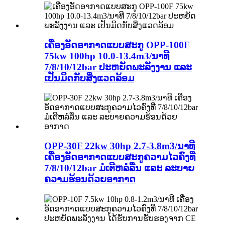
ເຄື່ອງອັດອາກາດແບບສະກູ OPP-100F
75kw 100hp 10.0-13.4m3/ນາທີ
7/8/10/12bar ປະຫຍັດພະລັງງານ ແລະ
ເປັນມິດກັບສິ່ງແວດລ້ອມ
OPP-30F 22kw 30hp 2.7-3.8m3/ນາທີ
ເຄື່ອງອັດອາກາດແບບສະກູຄວາມໄວຄົງທີ່
7/8/10/12bar ມໍເຕີຫລໍ່ລື່ນ ແລະ ລະບາຍ
ຄວາມຮ້ອນດ້ວຍອາກາດ