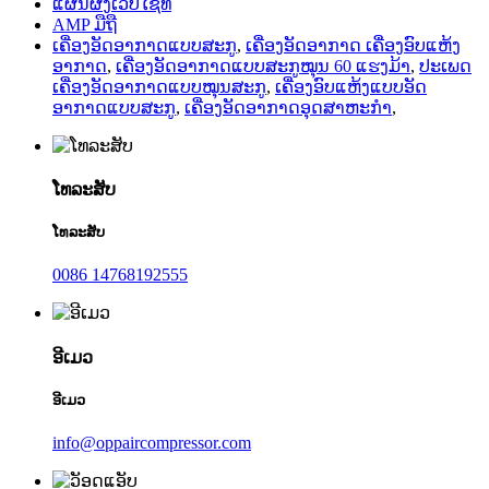
ແຜນຜັງເວັບໄຊທ໌
AMP ມືຖື
ເຄື່ອງອັດອາກາດແບບສະກູ
,
ເຄື່ອງອັດອາກາດ ເຄື່ອງອົບແຫ້ງ
ອາກາດ
,
ເຄື່ອງອັດອາກາດແບບສະກູໝຸນ 60 ແຮງມ້າ
,
ປະເພດ
ເຄື່ອງອັດອາກາດແບບໝຸນສະກູ
,
ເຄື່ອງອົບແຫ້ງແບບອັດ
ອາກາດແບບສະກູ
,
ເຄື່ອງອັດອາກາດອຸດສາຫະກຳ
,
ໂທລະສັບ
ໂທລະສັບ
0086 14768192555
ອີເມວ
ອີເມວ
info@oppaircompressor.com