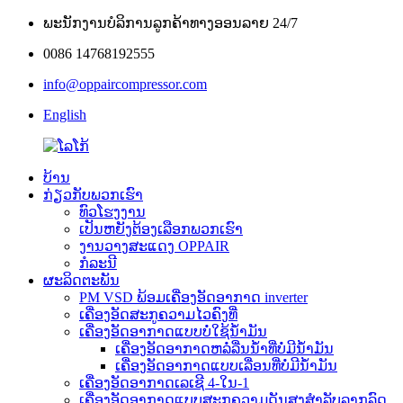
ພະນັກງານບໍລິການລູກຄ້າທາງອອນລາຍ 24/7
0086 14768192555
info@oppaircompressor.com
English
ບ້ານ
ກ່ຽວກັບພວກເຮົາ
ທົວໂຮງງານ
ເປັນຫຍັງຕ້ອງເລືອກພວກເຮົາ
ງານວາງສະແດງ OPPAIR
ກໍລະນີ
ຜະລິດຕະພັນ
PM VSD ພ້ອມເຄື່ອງອັດອາກາດ inverter
ເຄື່ອງອັດສະກູຄວາມໄວຄົງທີ່
ເຄື່ອງອັດອາກາດແບບບໍ່ໃຊ້ນ້ຳມັນ
ເຄື່ອງອັດອາກາດຫລໍ່ລື່ນນ້ຳທີ່ບໍ່ມີນ້ຳມັນ
ເຄື່ອງອັດອາກາດແບບເລື່ອນທີ່ບໍ່ມີນ້ຳມັນ
ເຄື່ອງອັດອາກາດເລເຊີ 4-ໃນ-1
ເຄື່ອງອັດອາກາດແບບສະກູຄວາມດັນສູງສຳລັບລາກລົດ