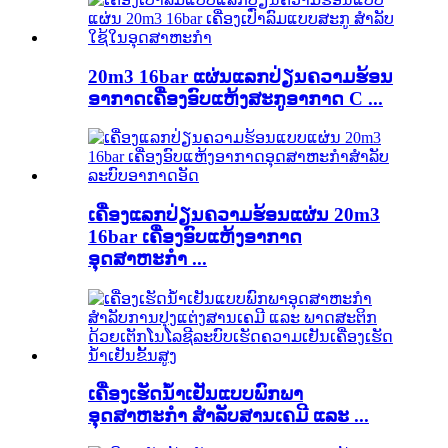
20m3 16bar ແຜ່ນແລກປ່ຽນຄວາມຮ້ອນ
ອາກາດເຄື່ອງອົບແຫ້ງສະກູອາກາດ C ...
ເຄື່ອງແລກປ່ຽນຄວາມຮ້ອນແຜ່ນ 20m3
16bar ເຄື່ອງອົບແຫ້ງອາກາດ
ອຸດສາຫະກຳ ...
ເຄື່ອງເຮັດນ້ຳເຢັນແບບພົກພາ
ອຸດສາຫະກຳ ສຳລັບສານເຄມີ ແລະ ...