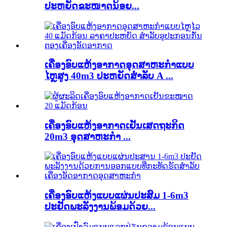
ປະຫຍັດຂະໜາດນ້ອຍ...
ເຄື່ອງອົບແຫ້ງອາກາດອຸດສາຫະກໍາແບບ
ໄຫຼສູງ 40m3 ປະຫຍັດສໍາລັບ A ...
ເຄື່ອງອົບແຫ້ງອາກາດເຢັນເສດຖະກິດ
20m3 ອຸດສາຫະກໍາ ...
ເຄື່ອງອົບແຫ້ງແບບແຜ່ນປະສົມ 1-6m3
ປະຢັດພະລັງງານພ້ອມດ້ວຍ...