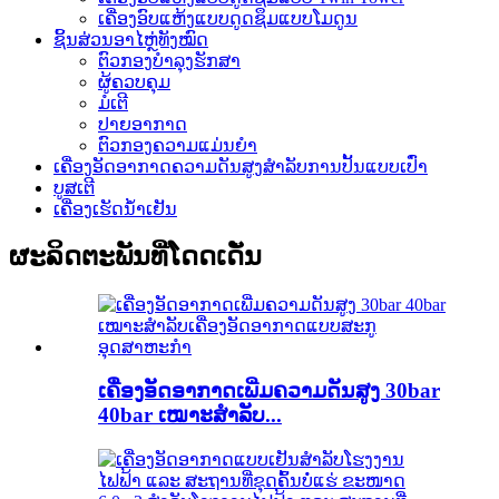
ເຄື່ອງອົບແຫ້ງແບບດູດຊຶມແບບໂມດູນ
ຊິ້ນສ່ວນອາໄຫຼ່ທັງໝົດ
ຕົວກອງບຳລຸງຮັກສາ
ຜູ້ຄວບຄຸມ
ມໍເຕີ
ປາຍອາກາດ
ຕົວກອງຄວາມແມ່ນຍໍາ
ເຄື່ອງອັດອາກາດຄວາມດັນສູງສຳລັບການປັ້ນແບບເປົ່າ
ບູສເຕີ
ເຄື່ອງເຮັດນ້ຳເຢັນ
ຜະລິດຕະພັນທີ່ໂດດເດັ່ນ
ເຄື່ອງອັດອາກາດເພີ່ມຄວາມດັນສູງ 30bar
40bar ເໝາະສຳລັບ...