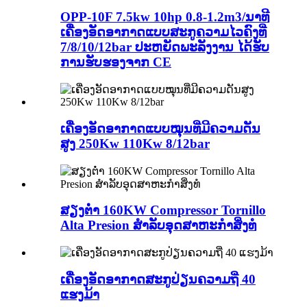
OPP-10F 7.5kw 10hp 0.8-1.2m3/ນາທີ
ເຄື່ອງອັດອາກາດແບບສະກູຄວາມໄວຄົງທີ່
7/8/10/12bar ປະຫຍັດພະລັງງານ ໄດ້ຮັບ
ການຮັບຮອງຈາກ CE
ເຄື່ອງອັດອາກາດແບບໝຸນທີ່ມີຄວາມດັນ
ສູງ 250Kw 110Kw 8/12bar
ສຽງຕ່ໍາ 160KW Compressor Tornillo
Alta Presion ສໍາລັບອຸດສາຫະກໍາສິ່ງທໍ
ເຄື່ອງອັດອາກາດສະກູປ່ຽນຄວາມຖີ່ 40
ແຮງມ້າ