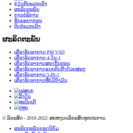
ກ່ຽວກັບພວກເຮົາ
ຜະລິດຕະພັນ
ການບໍລິການ
ຊັບພະຍາກອນ
ຕິດຕໍ່ພວກເຮົາ
ຜະລິດຕະພັນ
ເຄື່ອງອັດອາກາດ PM VSD
ເຄື່ອງອັດອາກາດ 4-ໃນ-1
ເຄື່ອງອັດອາກາດສອງຂັ້ນຕອນ
ເຄື່ອງອັດອາກາດແບບຕິດຕັ້ງດ້ວຍສະກູ
ເຄື່ອງອັດອາກາດ 5-lN-1
ເຄື່ອງອັດອາກາດທີ່ບໍ່ມີນ້ຳມັນ
© ລິຂະສິດ - 2010-2022: ສະຫງວນລິຂະສິດທຸກປະການ.
ຜະລິດຕະພັນຍອດນິຍົມ