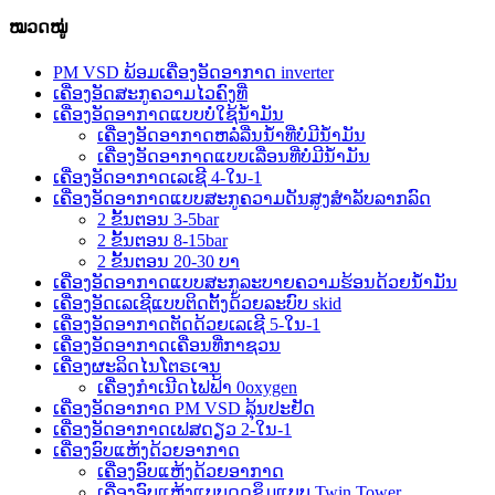
ໝວດໝູ່
PM VSD ພ້ອມເຄື່ອງອັດອາກາດ inverter
ເຄື່ອງອັດສະກູຄວາມໄວຄົງທີ່
ເຄື່ອງອັດອາກາດແບບບໍ່ໃຊ້ນ້ຳມັນ
ເຄື່ອງອັດອາກາດຫລໍ່ລື່ນນ້ຳທີ່ບໍ່ມີນ້ຳມັນ
ເຄື່ອງອັດອາກາດແບບເລື່ອນທີ່ບໍ່ມີນ້ຳມັນ
ເຄື່ອງອັດອາກາດເລເຊີ 4-ໃນ-1
ເຄື່ອງອັດອາກາດແບບສະກູຄວາມດັນສູງສຳລັບລາກລົດ
2 ຂັ້ນຕອນ 3-5bar
2 ຂັ້ນຕອນ 8-15bar
2 ຂັ້ນຕອນ 20-30 ບາ
ເຄື່ອງອັດອາກາດແບບສະກູລະບາຍຄວາມຮ້ອນດ້ວຍນ້ຳມັນ
ເຄື່ອງອັດເລເຊີແບບຕິດຕັ້ງດ້ວຍລະບົບ skid
ເຄື່ອງອັດອາກາດຕັດດ້ວຍເລເຊີ 5-ໃນ-1
ເຄື່ອງອັດອາກາດເຄື່ອນທີ່ກາຊວນ
ເຄື່ອງຜະລິດໄນໂຕຣເຈນ
ເຄື່ອງກຳເນີດໄຟຟ້າ 0oxygen
ເຄື່ອງອັດອາກາດ PM VSD ລຸ້ນປະຢັດ
ເຄື່ອງອັດອາກາດເຟສດຽວ 2-ໃນ-1
ເຄື່ອງອົບແຫ້ງດ້ວຍອາກາດ
ເຄື່ອງອົບແຫ້ງດ້ວຍອາກາດ
ເຄື່ອງອົບແຫ້ງແບບດູດຊຶມແບບ Twin Tower